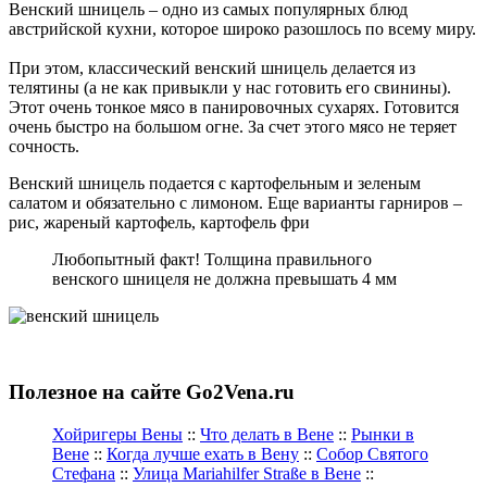
Венский шницель – одно из самых популярных блюд
австрийской кухни, которое широко разошлось по всему миру.
При этом, классический венский шницель делается из
телятины (а не как привыкли у нас готовить его свинины).
Этот очень тонкое мясо в панировочных сухарях. Готовится
очень быстро на большом огне. За счет этого мясо не теряет
сочность.
Венский шницель подается с картофельным и зеленым
салатом и обязательно с лимоном. Еще варианты гарниров –
рис, жареный картофель, картофель фри
Любопытный факт! Толщина правильного
венского шницеля не должна превышать 4 мм
Полезное на сайте Go2Vena.ru
Хойригеры Вены
::
Что делать в Вене
::
Рынки в
Вене
::
Когда лучше ехать в Вену
::
Собор Святого
Стефана
::
Улица Mariahilfer Straße в Вене
::