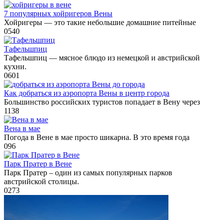
7 популярных хойригеров Вены
Хойригеры — это такие небольшие домашние питейные
0
540
Тафельшпиц
Тафельшпиц — мясное блюдо из немецкой и австрийской
кухни.
0
601
Как добраться из аэропорта Вены в центр города
Большинство российских туристов попадает в Вену через
1
138
Вена в мае
Погода в Вене в мае просто шикарна. В это время года
0
96
Парк Пратер в Вене
Парк Пратер – один из самых популярных парков
австрийской столицы.
0
273